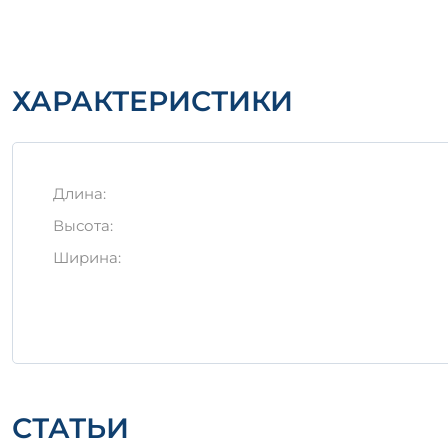
Высокая прочность на сжатие
Устойчивость к агрессивным средам
Долговечность эксплуатации
Гибкость в проектировании и монтаже
ХАРАКТЕРИСТИКИ
Важно:
В процессе планирования строительного 
эффективности и безопасности конструкций.
Длина:
Высота:
Ширина:
СТАТЬИ