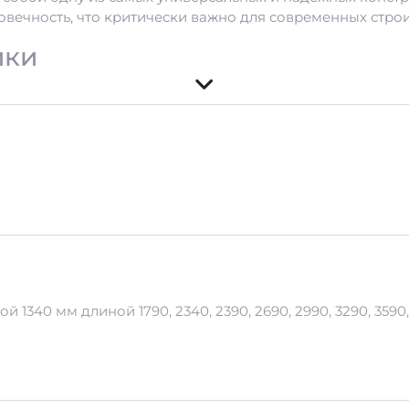
овечность, что критически важно для современных стро
ики
сти от объема
окачественного бетона и армирующих стержней, что га
соответствуют строгим стандартам качества, что обеспе
вка
1340 мм длиной 1790, 2340, 2390, 2690, 2990, 3290, 3590
ать
условия хранения
: избегать воздействия сильных т
ртировке изделия следует использовать специализиров