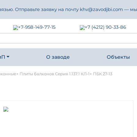
зью. Отправьте заявку на почту khv@zavodjbi.com — мы
+7-958-149-77-15
+7 (4212) 90-33-86
иП
О заводе
Объекты
-
-
лконные
Плиты балконов Серия 1.137.1 КЛ-1
ПБК 27-13