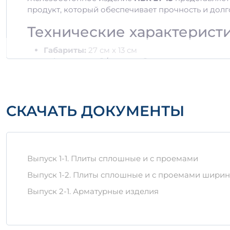
продукт, который обеспечивает прочность и долг
Технические характерист
Габариты:
27 см x 13 см
Объем:
0,43 м³ / 0,5407 м³
Вес:
определяется индивидуально в зависимо
Материалы
СКАЧАТЬ ДОКУМЕНТЫ
Изготовление
ПБК 27-13
осуществляется из высок
внешним воздействиям. Используемые материалы 
конструкции.
Хранение и транспортиро
Выпуск 1-1. Плиты сплошные и с проемами
Выпуск 1-2. Плиты сплошные и с проемами шириной 
Для сохранения качества изделий важно соблюд
покрытия при длительном хранении. При транспо
Выпуск 2-1. Арматурные изделия
механические повреждения.
Преимущества ПБК 27-13