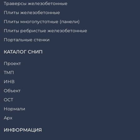
Траверсы железобетонные
Плиты железобетонные
Плиты многопустотные (панели)
Плиты ребристые железобетонные
Портальные стенки
Прогоны железобетонные
КАТАЛОГ СНИП
Рабочие камеры и их элементы
Проект
Ригели железобетонные
ТМП
Сваи железобетонные
ИНВ
Стеновые блоки
Объект
Стойки железобетонные
ОСТ
Столбы железобетонные
Нормали
Закладные детали
Арх
Трубы железобетонные
ТР
ИНФОРМАЦИЯ
Утяжелители железобетонные
ВСП
Фермы железобетонные