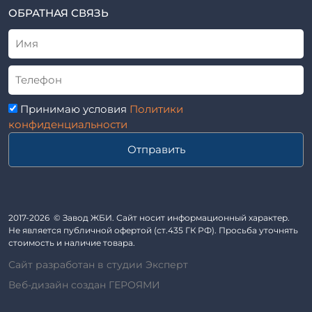
ТУ
ОБРАТНАЯ СВЯЗЬ
Трубы асбоцементные
Альбом
Приставки железобетонные (пасынки) Серия 3.407-57 и
ГОСТ
ГОСТ 14295-75
Лестничные марши
Автопавильоны
Принимаю условия
Политики
Анкера железобетонные
конфиденциальности
Балки железобетонные
Отправить
Блоки железобетонные
Диафрагмы жесткости железобетонные
Звенья железобетонные
Кабины санитарно-технические
2017-2026 © Завод ЖБИ. Сайт носит информационный характер.
Не является публичной офертой (ст.435 ГК РФ). Просьба уточнять
Капители колонн
стоимость и наличие товара.
Козырьки входов для общественных зданий
Сайт разработан в студии Эксперт
Колонны железобетонные
Веб-дизайн создан ГЕРОЯМИ
Комплект гаража