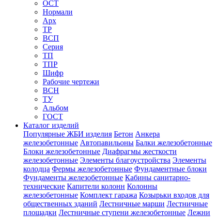
ОСТ
Нормали
Арх
ТР
ВСП
Серия
ТП
ТПР
Шифр
Рабочие чертежи
ВСН
ТУ
Альбом
ГОСТ
Каталог изделий
Популярные ЖБИ изделия
Бетон
Анкера
железобетонные
Автопавильоны
Балки железобетонные
Блоки железобетонные
Диафрагмы жесткости
железобетонные
Элементы благоустройства
Элементы
колодца
Фермы железобетонные
Фундаментные блоки
Фундаменты железобетонные
Кабины санитарно-
технические
Капители колонн
Колонны
железобетонные
Комплект гаража
Козырьки входов для
общественных зданий
Лестничные марши
Лестничные
площадки
Лестничные ступени железобетонные
Лежни