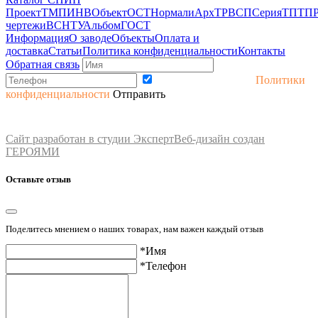
Проект
ТМП
ИНВ
Объект
ОСТ
Нормали
Арх
ТР
ВСП
Серия
ТП
ТП
чертежи
ВСН
ТУ
Альбом
ГОСТ
Информация
О заводе
Объекты
Оплата и
доставка
Статьи
Политика конфиденциальности
Контакты
Обратная связь
Принимаю условия
Политики
конфиденциальности
Отправить
2017-2026 © Завод ЖБИ. Сайт носит информационный характер.
Не является публичной офертой (ст.435 ГК РФ). Просьба уточнять стоимость и
наличие товара.
Сайт разработан в студии Эксперт
Веб-дизайн создан
ГЕРОЯМИ
Оставьте отзыв
Поделитесь мнением о наших товарах, нам важен каждый отзыв
*Имя
*Телефон