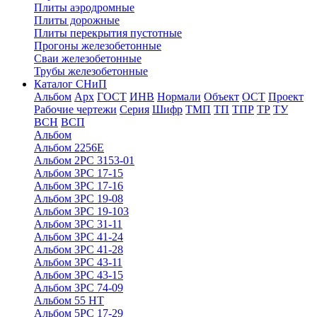
Плиты аэродромные
Плиты дорожные
Плиты перекрытия пустотные
Прогоны железобетонные
Сваи железобетонные
Трубы железобетонные
Каталог СНиП
Альбом
Арх
ГОСТ
ИНВ
Нормали
Объект
ОСТ
Проект
Рабочие чертежи
Серия
Шифр
ТМП
ТП
ТПР
ТР
ТУ
ВСН
ВСП
Альбом
Альбом 2256Е
Альбом 2РС 3153-01
Альбом 3РС 17-15
Альбом 3РС 17-16
Альбом 3РС 19-08
Альбом 3РС 19-103
Альбом 3РС 31-11
Альбом 3РС 41-24
Альбом 3РС 41-28
Альбом 3РС 43-11
Альбом 3РС 43-15
Альбом 3РС 74-09
Альбом 55 НТ
Альбом 5РС 17-29