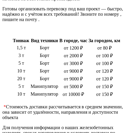
Готовы организовать перевозку под ваш проект — быстро,
надёжно и с учётом всех требований! Звоните по номеру ,
пишите на почту .
Тоннаж
Вид техники
В городе, час
За городом, км
1,5 т
Борт
от 1200 ₽
от 80 ₽
3 т
Борт
от 2000 ₽
от 100 ₽
5 т
Борт
от 3000 ₽
от 100 ₽
10 т
Борт
от 9000 ₽
от 120 ₽
20 т
Борт
от 9000 ₽
от 120 ₽
5 т
Манипулятор
от 5000 ₽
от 150 ₽
10 т
Манипулятор
от 10000 ₽
от 150 ₽
*
Стоимость доставки рассчитывается в среднем значении,
она зависит от удалённости, направления и доступности
объекта
Для получения информации о наших железобетонных
изделиях, сроках изготовления и условиях доставки по