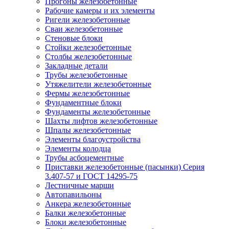
Прогоны железобетонные
Рабочие камеры и их элементы
Ригели железобетонные
Сваи железобетонные
Стеновые блоки
Стойки железобетонные
Столбы железобетонные
Закладные детали
Трубы железобетонные
Утяжелители железобетонные
Фермы железобетонные
Фундаментные блоки
Фундаменты железобетонные
Шахты лифтов железобетонные
Шпалы железобетонные
Элементы благоустройства
Элементы колодца
Трубы асбоцементные
Приставки железобетонные (пасынки) Серия
3.407-57 и ГОСТ 14295-75
Лестничные марши
Автопавильоны
Анкера железобетонные
Балки железобетонные
Блоки железобетонные