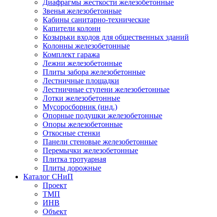
Диафрагмы жесткости железобетонные
Звенья железобетонные
Кабины санитарно-технические
Капители колонн
Козырьки входов для общественных зданий
Колонны железобетонные
Комплект гаража
Лежни железобетонные
Плиты забора железобетонные
Лестничные площадки
Лестничные ступени железобетонные
Лотки железобетонные
Мусоросборник (инд.)
Опорные подушки железобетонные
Опоры железобетонные
Откосные стенки
Панели стеновые железобетонные
Перемычки железобетонные
Плитка тротуарная
Плиты дорожные
Каталог СНиП
Проект
ТМП
ИНВ
Объект