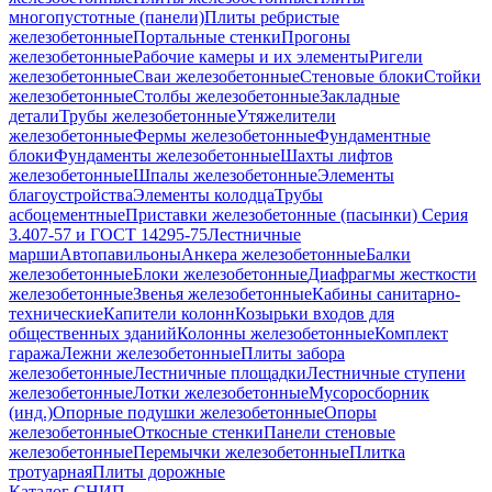
многопустотные (панели)
Плиты ребристые
железобетонные
Портальные стенки
Прогоны
железобетонные
Рабочие камеры и их элементы
Ригели
железобетонные
Сваи железобетонные
Стеновые блоки
Стойки
железобетонные
Столбы железобетонные
Закладные
детали
Трубы железобетонные
Утяжелители
железобетонные
Фермы железобетонные
Фундаментные
блоки
Фундаменты железобетонные
Шахты лифтов
железобетонные
Шпалы железобетонные
Элементы
благоустройства
Элементы колодца
Трубы
асбоцементные
Приставки железобетонные (пасынки) Серия
3.407-57 и ГОСТ 14295-75
Лестничные
марши
Автопавильоны
Анкера железобетонные
Балки
железобетонные
Блоки железобетонные
Диафрагмы жесткости
железобетонные
Звенья железобетонные
Кабины санитарно-
технические
Капители колонн
Козырьки входов для
общественных зданий
Колонны железобетонные
Комплект
гаража
Лежни железобетонные
Плиты забора
железобетонные
Лестничные площадки
Лестничные ступени
железобетонные
Лотки железобетонные
Мусоросборник
(инд.)
Опорные подушки железобетонные
Опоры
железобетонные
Откосные стенки
Панели стеновые
железобетонные
Перемычки железобетонные
Плитка
тротуарная
Плиты дорожные
Каталог СНИП