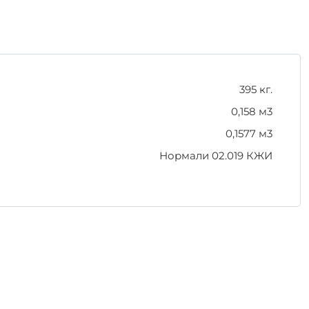
жать повреждений.
ов. ИЖ 2-45 – это выбор профессионалов!
395 кг.
0,158 м3
0,1577 м3
Нормали 02.019 КЖИ