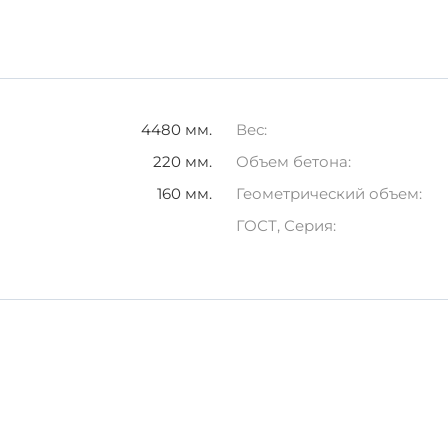
ровка должна проводиться с учетом правил, чтобы избе
учите надежное решение для своих строительных проект
4480 мм.
Вес:
220 мм.
Объем бетона:
160 мм.
Геометрический объем:
ГОСТ, Серия: