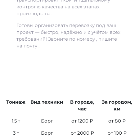
контролю качества на всех этапах
производства.
Готовы организовать перевозку под ваш
проект — быстро, надёжно и с учётом всех
требований! Звоните по номеру , пишите
на почту .
Тоннаж
Вид техники
В городе,
За городом,
час
км
1,5 т
Борт
от 1200 ₽
от 80 ₽
3 т
Борт
от 2000 ₽
от 100 ₽