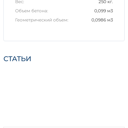
Вес:
250 кг.
во время транспортировки.
Поддерживайте изделия в стабильном
Объем бетона:
0,099 м3
состоянии, избегая их сильного
Геометрический объем:
0,0986 м3
нагрева или замораживания.
Заключение
Выбор железобетонного изделия ИЖ 2-28
– это оптимальное решение для
обеспечения надежности и прочности
СТАТЬИ
ваших строительных проектов. Благодаря
своим исключительным качествам, оно
станет незаменимым элементом в любом
строительстве.