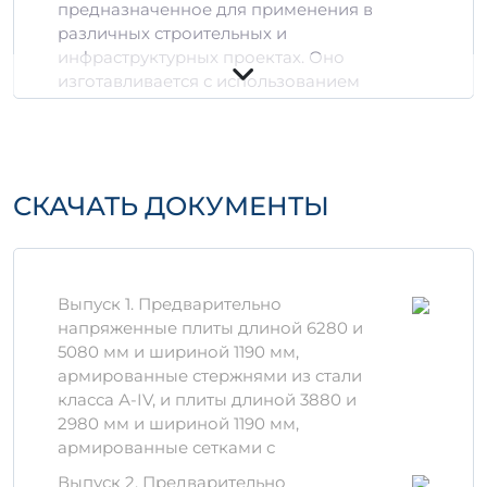
предназначенное для применения в
различных строительных и
инфраструктурных проектах. Оно
изготавливается с использованием
высококачественного портландцемента и
заполнителей, что гарантирует отличные
прочностные характеристики и
долговечность.
СКАЧАТЬ ДОКУМЕНТЫ
Преимущества
использования
Долговечность:
Подходит для
Выпуск 1. Предварительно
эксплуатации в любых климатических
напряженные плиты длиной 6280 и
условиях.
5080 мм и шириной 1190 мм,
Устойчивость к нагрузкам:
Может
армированные стержнями из стали
выдерживать значительные
класса А-IV, и плиты длиной 3880 и
механические воздействия.
2980 мм и шириной 1190 мм,
Экологичность:
Изготовлено из
армированные сетками с
безопасных для окружающей среды
материалов.
Выпуск 2. Предварительно