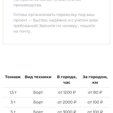
производства.
Готовы организовать перевозку под ваш
проект — быстро, надёжно и с учётом всех
требований! Звоните по номеру , пишите
на почту .
Тоннаж
Вид техники
В городе,
За городом,
час
км
1,5 т
Борт
от 1200 ₽
от 80 ₽
3 т
Борт
от 2000 ₽
от 100 ₽
5 т
Борт
от 3000 ₽
от 100 ₽