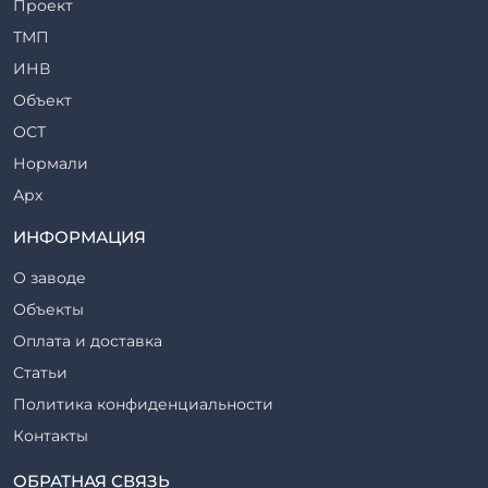
Проект
Ригели железобетонные
ТМП
Сваи железобетонные
ИНВ
Стеновые блоки
Объект
Стойки железобетонные
ОСТ
Столбы железобетонные
Нормали
Закладные детали
Арх
Трубы железобетонные
ТР
ИНФОРМАЦИЯ
Утяжелители железобетонные
ВСП
Фермы железобетонные
О заводе
Серия
Фундаментные блоки
Объекты
ТП
Фундаменты железобетонные
Оплата и доставка
ТПР
Шахты лифтов железобетонные
Статьи
Шифр
Шпалы железобетонные
Политика конфиденциальности
Рабочие чертежи
Элементы благоустройства
Контакты
ВСН
Элементы колодца
ТУ
ОБРАТНАЯ СВЯЗЬ