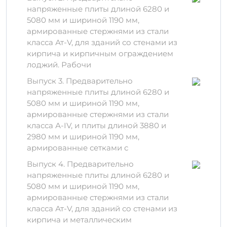
напряженные плиты длиной 6280 и
Технические
5080 мм и шириной 1190 мм,
характеристики
армированные стержнями из стали
класса Ат-V, для зданий со стенами из
Размеры и вес изделия ПЛП 63-12 л AIV ам
кирпича и кирпичным ограждением
обеспечивают его универсальность в
лоджий. Рабочи
использовании:
Выпуск 3. Предварительно
Длина: 12 м
напряженные плиты длиной 6280 и
Ширина: 63 см
5080 мм и шириной 1190 мм,
Вес: около 1,9 т
армированные стержнями из стали
класса А-IV, и плиты длиной 3880 и
Хранение и
2980 мм и шириной 1190 мм,
транспортировка
армированные сетками с
Важно! Правильное хранение и
Выпуск 4. Предварительно
транспортировка изделий из
напряженные плиты длиной 6280 и
железобетона критически важны для
5080 мм и шириной 1190 мм,
сохранения их целостности.
армированные стержнями из стали
Рекомендуется:
класса Ат-V, для зданий со стенами из
кирпича и металлическим