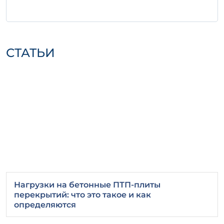
транспортировке.
Важно знать о хранении и
транспортировке
СТАТЬИ
Правильное хранение изделий Ф 16-8 у
предполагает защиту от атмосферных
осадков и механических повреждений.
Для перевозки рекомендуется
использовать специализированные
транспортные средства, которые
обеспечивают надежную фиксацию и
защиту изделий от повреждений.
Ф 16-8 у — это выбор профессионалов,
стремящихся к качеству и надежности в
своем строительном проекте. Делая выбор
Нагрузки на бетонные ПТП-плиты
в пользу этого железобетонного изделия,
перекрытий: что это такое и как
вы обеспечиваете долговечность и
определяются
безопасность своей конструкции.