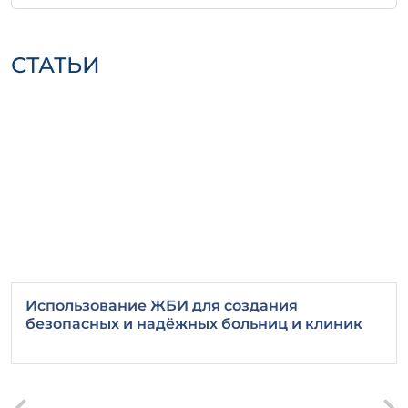
Храните изделия на ровной,
подпорченной поверхности для
предотвращения деформации.
СТАТЬИ
При транспортировке используйте
специальные устройства для
минимизации механических
повреждений.
Выбор железобетонного изделия Ф 10-8
гарантирует высокое качество и
надежность ваших строительных проектов.
Не забывайте о важности соблюдения всех
технологических норм при работе с
данными изделиями, чтобы обеспечить
долговечность и безопасность
конструкций.
Использование ЖБИ для создания
безопасных и надёжных больниц и клиник