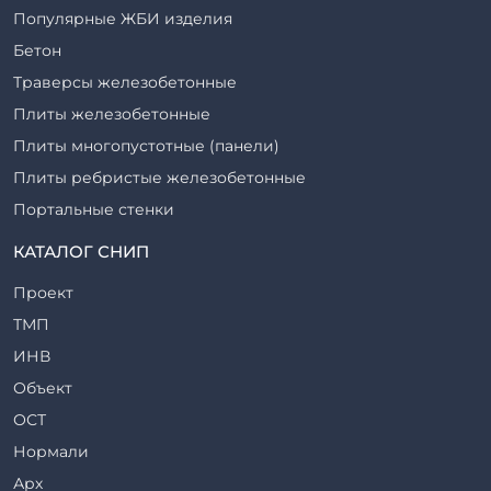
Популярные ЖБИ изделия
Бетон
Траверсы железобетонные
Плиты железобетонные
Плиты многопустотные (панели)
Плиты ребристые железобетонные
Портальные стенки
Прогоны железобетонные
КАТАЛОГ СНИП
Рабочие камеры и их элементы
Проект
Ригели железобетонные
ТМП
Сваи железобетонные
ИНВ
Стеновые блоки
Объект
Стойки железобетонные
ОСТ
Столбы железобетонные
Нормали
Закладные детали
Арх