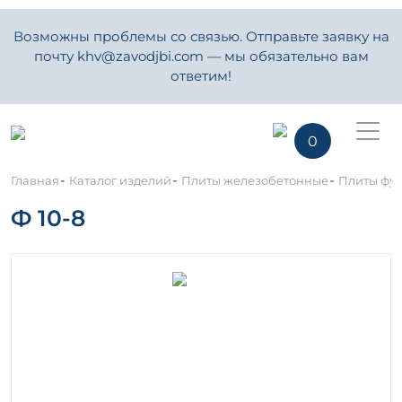
Возможны проблемы со связью. Отправьте заявку на
почту khv@zavodjbi.com — мы обязательно вам
ответим!
0
-
-
-
Главная
Каталог изделий
Плиты железобетонные
Плиты фу
Ф 10-8