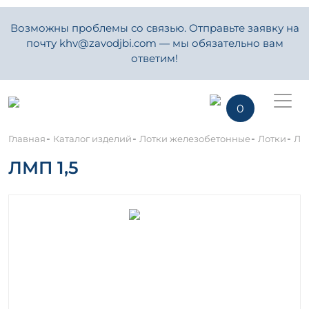
Возможны проблемы со связью. Отправьте заявку на
почту khv@zavodjbi.com — мы обязательно вам
ответим!
0
-
-
-
-
Главная
Каталог изделий
Лотки железобетонные
Лотки
Ло
ЛМП 1,5