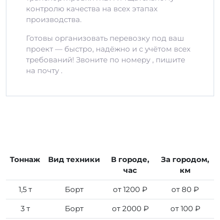
контролю качества на всех этапах
производства.
Готовы организовать перевозку под ваш
проект — быстро, надёжно и с учётом всех
требований! Звоните по номеру , пишите
на почту .
Тоннаж
Вид техники
В городе,
За городом,
час
км
1,5 т
Борт
от 1200 ₽
от 80 ₽
3 т
Борт
от 2000 ₽
от 100 ₽