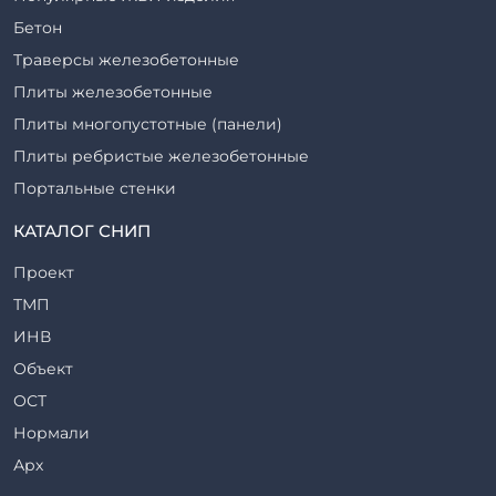
Бетон
Траверсы железобетонные
Плиты железобетонные
Плиты многопустотные (панели)
Плиты ребристые железобетонные
Портальные стенки
Прогоны железобетонные
КАТАЛОГ СНИП
Рабочие камеры и их элементы
Проект
Ригели железобетонные
ТМП
Сваи железобетонные
ИНВ
Стеновые блоки
Объект
Стойки железобетонные
ОСТ
Столбы железобетонные
Нормали
Закладные детали
Арх
Трубы железобетонные