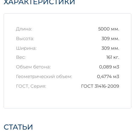
ХАРАКТЕРИСТИКИ
Цемент, обладающий высокой
прочностью
Песок и щебень с оптимальной
фракцией
Длина:
5000 мм.
Пластификаторы для улучшения
Высота:
309 мм.
текучести и скорости затвердевания
Ширина:
309 мм.
Правила хранения и
Вес:
161 кг.
транспортировки
Объем бетона:
0,089 м3
Для сохранения качества продукции
следуйте
важным рекомендациям
:
Геометрический объем:
0,4774 м3
ГОСТ, Серия:
ГОСТ 31416-2009
Храните изделия в защищенном от
влаги и заморозков месте.
Транспортируйте в горизонтальном
положении для предотвращения
повреждений.
Применение
СТАТЬИ