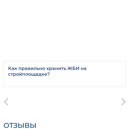
БНТ 300
может использоваться в
различных строительных проектах,
включая:
Фундаментные работы
Строительство стен и перегородок
Ландшафтные конструкции
Этот продукт отлично подходит как для
частных, так и для промышленных
объектов, обеспечивая надежность и
долгий срок службы.
Как правильно хранить ЖБИ на
стройплощадке?
ОТЗЫВЫ