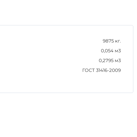
нтирует его долговечность и надежность в
9875 кг.
0,054 м3
я к высокому качеству и долговечности своих
0,2795 м3
ГОСТ 31416-2009