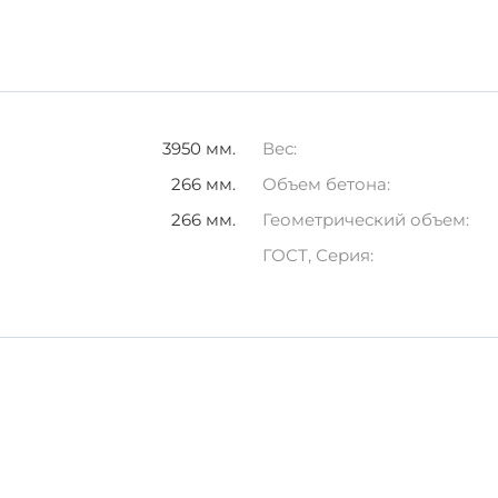
я транспортировки;
 на всех этапах — от производства до установки — гара
3950 мм.
Вес:
266 мм.
Объем бетона:
ным выбором для строителей и подрядчиков, стремящихс
266 мм.
Геометрический объем:
ете в надежность и безопасность ваших строений.
ГОСТ, Серия: