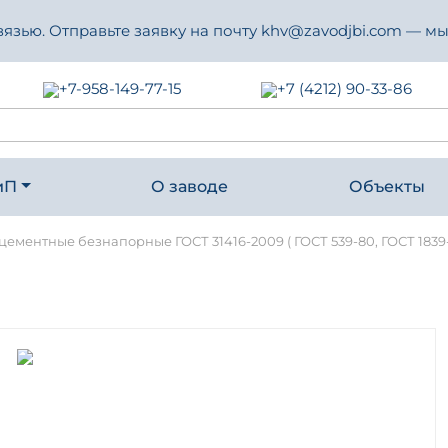
зью. Отправьте заявку на почту khv@zavodjbi.com — мы
+7-958-149-77-15
+7 (4212) 90-33-86
иП
О заводе
Объекты
ементные безнапорные ГОСТ 31416-2009 ( ГОСТ 539-80, ГОСТ 1839-