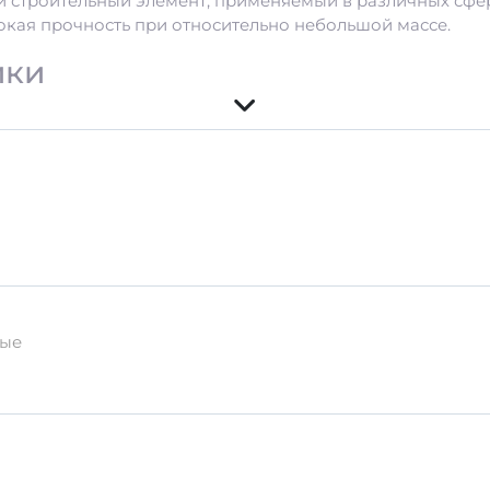
й строительный элемент, применяемый в различных сфе
окая прочность при относительно небольшой массе.
ики
ительную жесткость и долговечность.
енного бетона, который обладает:
ные
я только сертифицированное сырьё.
спортировки
ледует:
те;