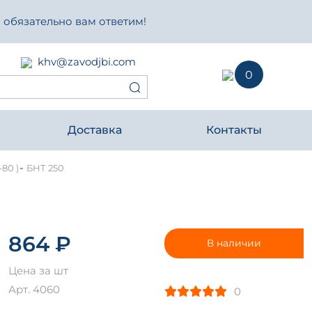
 обязательно вам ответим!
khv@zavodjbi.com
0
Доставка
Контакты
-
80 )
БНТ 250
864 ₽
В наличии
Цена за шт
Арт. 4060
0