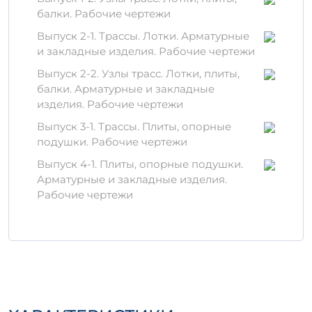
осуществляется исключительно из
балки. Рабочие чертежи
качественных сырьевых материалов, таких
Выпуск 2-1. Трассы. Лотки. Арматурные
как:
и закладные изделия. Рабочие чертежи
Цемент, обеспечивающий прочность;
Выпуск 2-2. Узлы трасс. Лотки, плиты,
Песок и щебень, гарантирующие
балки. Арматурные и закладные
необходимую однородность;
изделия. Рабочие чертежи
Специальные добавки, улучшающие
Выпуск 3-1. Трассы. Плиты, опорные
характеристики.
подушки. Рабочие чертежи
Хранение и
Выпуск 4-1. Плиты, опорные подушки.
транспортировка
Арматурные и закладные изделия.
Рабочие чертежи
Для
ПД 300-150-12-12
важно обеспечить
правильные условия хранения:
Изделия должны храниться на ровной
поверхности;
Недопустимо воздействие
агрессивных химических веществ;
Защитить от прямых солнечных лучей