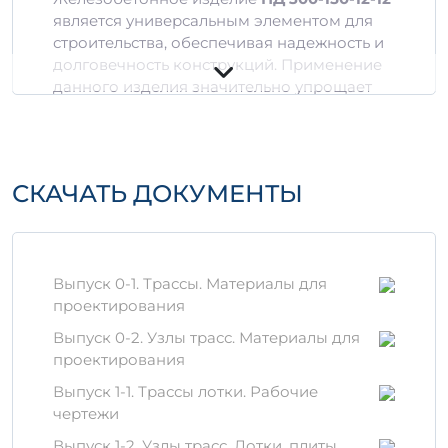
является универсальным элементом для
строительства, обеспечивая надежность и
долговечность конструкций. Применение
данного изделия значительно упрощает
процесс монтажа и увеличивает общий
срок службы построек.
Технические
СКАЧАТЬ ДОКУМЕНТЫ
характеристики
Размеры:
300 мм в ширину, 150 мм в
высоту, 12-12 см по длине.
Объем:
0,53 м³.
Выпуск 0-1. Трассы. Материалы для
Марка бетона:
высокопрочный бетон,
проектирования
обладающий отличной стойкостью к
Выпуск 0-2. Узлы трасс. Материалы для
внешним воздействиям.
проектирования
Материалы и технологии
Выпуск 1-1. Трассы лотки. Рабочие
производства
чертежи
Изготовление
ПД 300-150-12-12
Выпуск 1-2. Узлы трасс. Лотки, плиты,