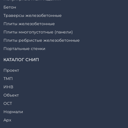
Бетон
Траверсы железобетонные
Плиты железобетонные
Плиты многопустотные (панели)
Плиты ребристые железобетонные
Портальные стенки
Прогоны железобетонные
КАТАЛОГ СНИП
Рабочие камеры и их элементы
Проект
Ригели железобетонные
ТМП
Сваи железобетонные
ИНВ
Стеновые блоки
Объект
Стойки железобетонные
ОСТ
Столбы железобетонные
Нормали
Закладные детали
Арх
Трубы железобетонные