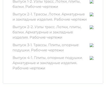
Выпуск 1-2. Узлы трасс. Лотки, плиты,
использования в сложных
балки. Рабочие чертежи
строительных конструкциях.
Долговечность:
железобетонные
Выпуск 2-1. Трассы. Лотки. Арматурные
изделия обладают высокой
и закладные изделия. Рабочие чертежи
устойчивостью к физическим и
Выпуск 2-2. Узлы трасс. Лотки, плиты,
химическим воздействиям
балки. Арматурные и закладные
окружающей среды.
изделия. Рабочие чертежи
Универсальность:
подходит для
использования в самых различных
Выпуск 3-1. Трассы. Плиты, опорные
условиях, от фундаментостроения до
подушки. Рабочие чертежи
строительства многоэтажных зданий.
Выпуск 4-1. Плиты, опорные подушки.
Материалы и производство
Арматурные и закладные изделия.
Рабочие чертежи
Для производства изделия ПД 300-150-12-
1,5 используется высококачественный
цемент и арматура, что обеспечивает его
надежность и долговечность. Все
материалы проходят строгий контроль
качества на каждом этапе производства.