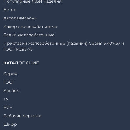
Популярные ЖБИ изделия
Бетон
Автопавильоны
Анкера железобетонные
Балки железобетонные
Приставки железобетонные (пасынки) Серия 3.407-57 и
ГОСТ 14295-75
Блоки железобетонные
КАТАЛОГ СНИП
Диафрагмы жесткости железобетонные
Серия
Звенья железобетонные
ГОСТ
Закладные детали
Альбом
Кабины санитарно-технические
ТУ
Капители колонн
ВСН
Козырьки входов для общественных зданий
Рабочие чертежи
Колонны железобетонные
Шифр
Комплект гаража