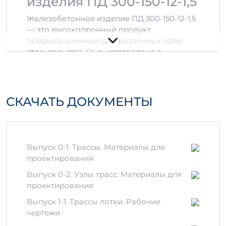
изделия ПД 300-150-12-1,5
Железобетонное изделие ПД 300-150-12-1,5
— это высокопрочный продукт,
предназначенный для различных сфер
строительства. Оно изготовлено в
соответствии с современными
стандартами качества, гарантируя
долговечность и надежность.
СКАЧАТЬ ДОКУМЕНТЫ
Технические
характеристики
Размеры:
300х150х12 см
3
Выпуск 0-1. Трассы. Материалы для
Объем:
0,531 м
проектирования
Прочность на сжатие:
до 1,5 МПа
Выпуск 0-2. Узлы трасс. Материалы для
Основные особенности
проектирования
Высокая прочность:
изделие
Выпуск 1-1. Трассы лотки. Рабочие
выдерживает значительные нагрузки,
чертежи
что делает его идеальным для