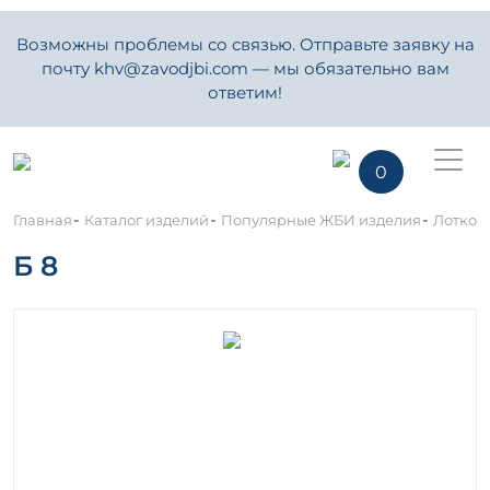
Возможны проблемы со связью. Отправьте заявку на
почту khv@zavodjbi.com — мы обязательно вам
ответим!
0
-
-
-
Главная
Каталог изделий
Популярные ЖБИ изделия
Лотков
Б 8