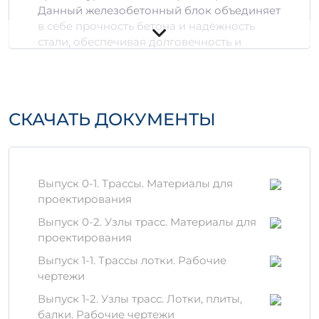
Данный железобетонный блок объединяет
в себе прочность бетона и надёжность
стали, обеспечивая долговечность и
устойчивость конструкций.
Преимущества
железобетонного
СКАЧАТЬ ДОКУМЕНТЫ
изделия Б 8
Прочность и долговечность:
железобетонное изделие Б 8
Выпуск 0-1. Трассы. Материалы для
выдерживает значительные нагрузки,
проектирования
что делает его идеальным для
использования в сооружениях с
Выпуск 0-2. Узлы трасс. Материалы для
высокими эксплуатационными
проектирования
требованиями.
Выпуск 1-1. Трассы лотки. Рабочие
Стабильность форм и размеров:
чертежи
благодаря технологии производства
железобетон сохраняет свою
Выпуск 1-2. Узлы трасс. Лотки, плиты,
геометрическую точность, что важно
балки. Рабочие чертежи