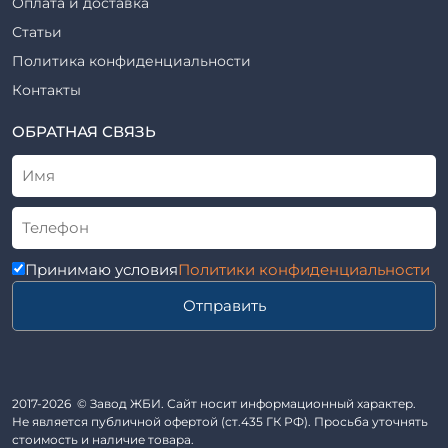
Оплата и доставка
ТПР
Шахты лифтов железобетонные
Статьи
Шифр
Шпалы железобетонные
Политика конфиденциальности
Рабочие чертежи
Элементы благоустройства
Контакты
ВСН
Элементы колодца
ТУ
ОБРАТНАЯ СВЯЗЬ
Трубы асбоцементные
Альбом
Приставки железобетонные (пасынки) Серия 3.407-57 и
ГОСТ
ГОСТ 14295-75
Лестничные марши
Автопавильоны
Принимаю условия
Политики конфиденциальности
Анкера железобетонные
Отправить
Балки железобетонные
Блоки железобетонные
Диафрагмы жесткости железобетонные
Звенья железобетонные
2017-2026 © Завод ЖБИ. Сайт носит информационный характер.
Кабины санитарно-технические
Не является публичной офертой (ст.435 ГК РФ). Просьба уточнять
стоимость и наличие товара.