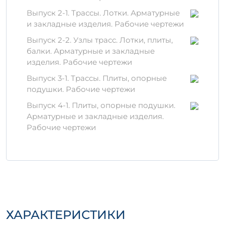
для качественного строительства.
Выпуск 2-1. Трассы. Лотки. Арматурные
Технические
и закладные изделия. Рабочие чертежи
характеристики
Выпуск 2-2. Узлы трасс. Лотки, плиты,
балки. Арматурные и закладные
Объём:
0,188 м³ и 0,1875 м³
изделия. Рабочие чертежи
Используемые материалы:
Выпуск 3-1. Трассы. Плиты, опорные
высококачественный цемент,
подушки. Рабочие чертежи
арматурная сталь и добавки для
улучшения характеристик бетона
Выпуск 4-1. Плиты, опорные подушки.
Устойчивость:
железобетонное
Арматурные и закладные изделия.
изделие Б 8 обладает высокой
Рабочие чертежи
устойчивостью к внешним
воздействиям, включая механические
нагрузки и климатические условия.
Материалы, используемые
в производстве
Железобетонное изделие Б 8
ХАРАКТЕРИСТИКИ
изготавливается с использованием только