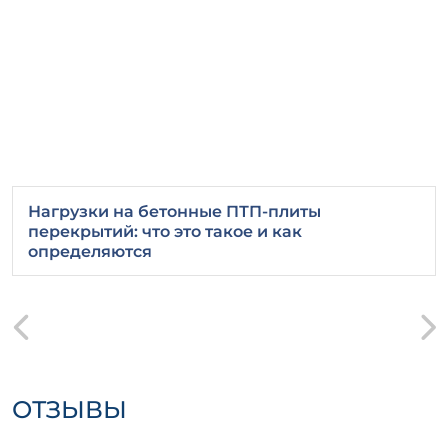
Транспортировка:
для
транспортировки используются
специализированные транспортные
средства, оборудованные
крепежными элементами для
надёжной фиксации груза, что
предотвращает повреждения во
время перевозки.
Железобетонное изделие Б 8 — это
Нагрузки на бетонные ПТП-плиты
надёжный выбор для вашего
перекрытий: что это такое и как
строительного проекта, который
определяются
обеспечивает долгосрочную эксплуатацию
и высокие технические показатели.
ОТЗЫВЫ