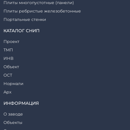
Плиты многопустотные (панели)
Плиты ребристые железобетонные
Портальные стенки
Прогоны железобетонные
КАТАЛОГ СНИП
Рабочие камеры и их элементы
Проект
Ригели железобетонные
ТМП
Сваи железобетонные
ИНВ
Стеновые блоки
Объект
Стойки железобетонные
ОСТ
Столбы железобетонные
Нормали
Закладные детали
Арх
Трубы железобетонные
ТР
ИНФОРМАЦИЯ
Утяжелители железобетонные
ВСП
Фермы железобетонные
О заводе
Серия
Фундаментные блоки
Объекты
ТП
Фундаменты железобетонные