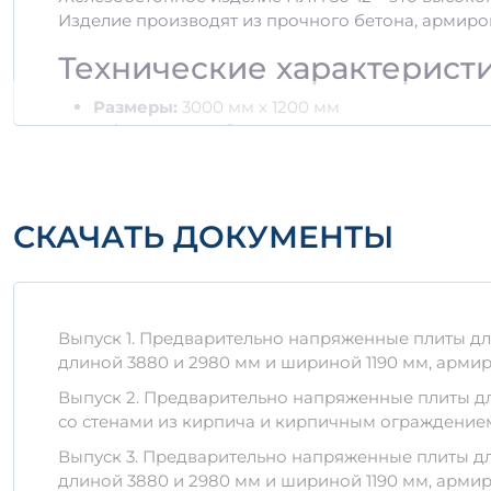
Изделие производят из прочного бетона, армиров
Технические характерист
Размеры:
3000 мм х 1200 мм
Объем:
0,488 м³
Масса:
600-800 кг в зависимости от толщины
Класс бетона:
не ниже В25
Армирование:
Стальные стержни диаметром 
СКАЧАТЬ ДОКУМЕНТЫ
Преимущества использов
Плиты ПЛП 30-12 обладают рядом ключевых преи
Высокая прочность и устойчивость к механи
Выпуск 1. Предварительно напряженные плиты дли
Устойчивость к воздействию внешней среды.
длиной 3880 и 2980 мм и шириной 1190 мм, арми
Долговечность - срок службы может превышат
Выпуск 2. Предварительно напряженные плиты дли
Удобство в установке и эксплуатации.
со стенами из кирпича и кирпичным ограждение
Правила хранения и тран
Выпуск 3. Предварительно напряженные плиты дли
длиной 3880 и 2980 мм и шириной 1190 мм, арми
Для обеспечения долговечности и качества ПЛП 