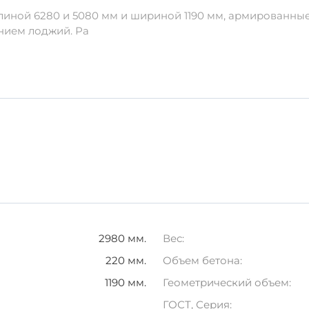
иной 6280 и 5080 мм и шириной 1190 мм, армированные с
щая от механических повреждений.
нием лоджий. Ра
оверхность изделий.
 с использованием специальных креплений.
и долговечного решения в строительстве и ремонте.
Важ
лговечность Вашего проекта.
2980 мм.
Вес:
220 мм.
Объем бетона:
1190 мм.
Геометрический объем:
ГОСТ, Серия: