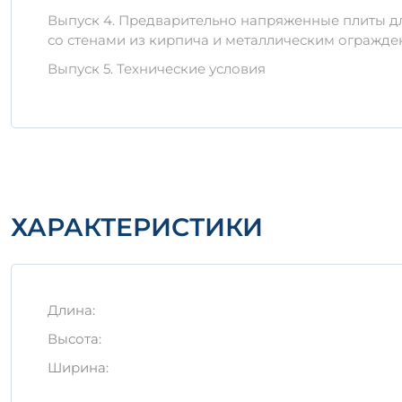
Выпуск 4. Предварительно напряженные плиты дл
Хранить плиты на ровной поверхности, защи
со стенами из кирпича и металлическим огражде
Избегать длительного воздействия влаги на п
Выпуск 5. Технические условия
Транспортировать в вертикальном положении
Заключение
ПЛП 30-12 – это идеальный выбор для надежного 
изделия, чтобы гарантировать безопасность и до
ХАРАКТЕРИСТИКИ
Длина:
Высота:
Ширина: