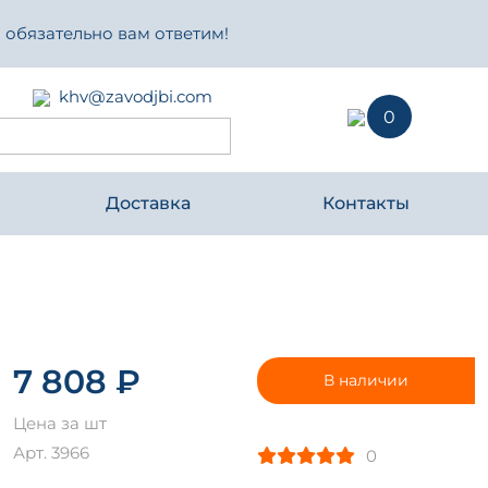
 обязательно вам ответим!
khv@zavodjbi.com
0
Доставка
Контакты
7 808 ₽
В наличии
Цена за шт
Арт. 3966
0