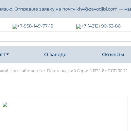
зью. Отправьте заявку на почту khv@zavodjbi.com — мы
+7-958-149-77-15
+7 (4212) 90-33-86
иП
О заводе
Объекты
-
-
джий железобетонные
Плиты лоджий Серия 1.137.1-8
ПЛП 30-12