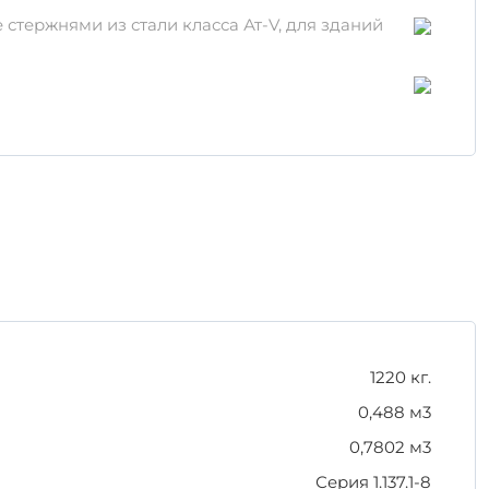
тержнями из стали класса Ат-V, для зданий
но!
Используйте только сертифицированные
1220 кг.
0,488 м3
0,7802 м3
Серия 1.137.1-8