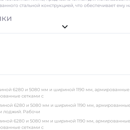
анного стальной конструкцией, что обеспечивает ему н
ики
10-12 мм
ания
муществ:
ческим повреждениям.
ной 6280 и 5080 мм и шириной 1190 мм, армированные с
рованные сетками с
ь 50 лет.
ной 6280 и 5080 мм и шириной 1190 мм, армированные с
м лоджий. Рабочи
спортировки
ной 6280 и 5080 мм и шириной 1190 мм, армированные с
рованные сетками с
30-12 важно соблюдать следующие рекомендации: