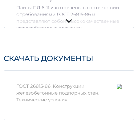
Плиты ПЛ 6-11 изготовлены в соответствии
с требованиями ГОСТ 26815-86 и
представляют собой высококачественные
железобетонные элементы,
предназначенные для использования в
разных сферах строительства. Эти изделия
характеризуются отличными
прочностными характеристиками,
СКАЧАТЬ ДОКУМЕНТЫ
долговечностью и устойчивостью к
воздействию внешних факторов.
Основные характеристики
ГОСТ 26815-86. Конструкции
Материал: железобетон,
железобетонные подпорных стен.
армированный стальными стержнями;
Технические условия
3
Объем: 1.93 м
;
Высокие показатели прочности и
морозостойкости;
Соответствие стандарту ГОСТ 26815-86.
Применение