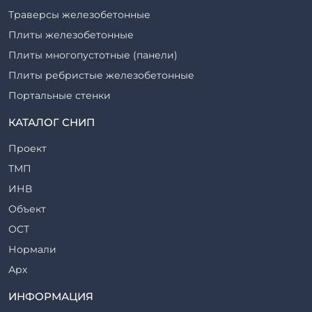
Траверсы железобетонные
Плиты железобетонные
Плиты многопустотные (панели)
Плиты ребристые железобетонные
Портальные стенки
Прогоны железобетонные
КАТАЛОГ СНИП
Рабочие камеры и их элементы
Проект
Ригели железобетонные
ТМП
Сваи железобетонные
ИНВ
Стеновые блоки
Объект
Стойки железобетонные
ОСТ
Столбы железобетонные
Нормали
Закладные детали
Арх
Трубы железобетонные
ТР
ИНФОРМАЦИЯ
Утяжелители железобетонные
ВСП