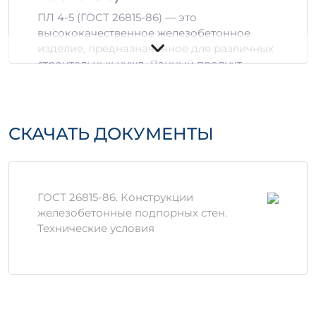
ПЛ 4-5 (ГОСТ 26815-86) — это
высококачественное железобетонное
изделие, предназначенное для различных
строительных нужд. Данный продукт
сочетает в себе надежность и
долговечность, что делает его идеальным
выбором для обустройства фундаментов,
стен и других конструктивных элементов.
СКАЧАТЬ ДОКУМЕНТЫ
Технические
характеристики
ГОСТ 26815-86. Конструкции
Размеры: 1200 x 600 x 150 мм
железобетонные подпорных стен.
Объем: 1,1 м³
Технические условия
Марка прочности: Д1
Класс бетона: B15
Материалы и производство
Изделие ПЛ 4-5 производится из
высококачественного бетона, который