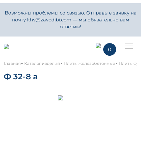
Возможны проблемы со связью. Отправьте заявку на
почту khv@zavodjbi.com — мы обязательно вам
ответим!
0
-
-
-
Главная
Каталог изделий
Плиты железобетонные
Плиты фу
Ф 32-8 а