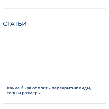
изделия для сохранения их качества:
Храните на ровной и прочной
поверхности, чтобы избежать
деформации.
СТАТЬИ
Избегайте резких ударов и падений во
время транспортировки.
Убедитесь, что изделия защищены от
воздействия атмосферных явлений.
Выбирая железобетонное изделие Ф 32-8
а, вы получаете надежный компонент для
любых строительных работ. Опирайтесь на
его технические характеристики и
преимущества для обеспечения
долговечности и прочности ваших
объектов.
Какие бывают плиты перекрытия: виды,
типы и размеры.