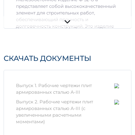
представляет собой высококачественный
элемент для строительных работ,
обеспечивающий прочность и
долговечность конструкций. Это изделие
имеет ряд преимуществ, которые делают
его идеальным выбором для
проектирования и возведения различных
объектов.
СКАЧАТЬ ДОКУМЕНТЫ
Технические
характеристики
Размеры:
32 см в диаметре, 8 см в
Выпуск 1. Рабочие чертежи плит
высоту
армированных сталью А-III
Вес (приблизительно):
зависит от
Выпуск 2. Рабочие чертежи плит
объема, допустимые варианты 1,048 м³
армированных сталью А-III (с
и 1,248 м³
увеличенными расчетными
Материалы:
высококачественные
моментами)
цементы, заполнители, армирующие
элементы