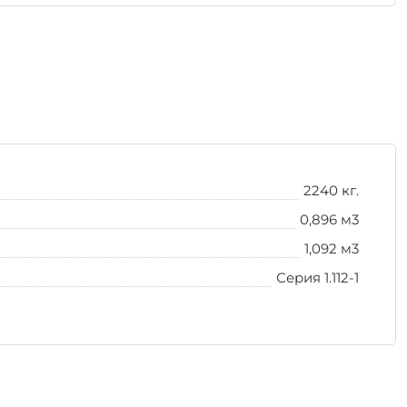
 защищая от воздействия влаги и прямых
ное крепление, чтобы избежать повреждений.
я надежность и экономическую эффективность.
а всех этапах работы с железобетонными
2240 кг.
0,896 м3
1,092 м3
Серия 1.112-1