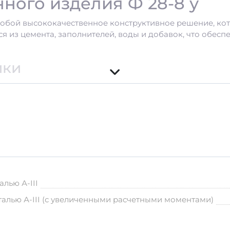
ного изделия Ф 28-8 у
собой высококачественное конструктивное решение, кот
ся из цемента, заполнителей, воды и добавок, что обес
ики
ь 50 лет при правильно организованном уходе.
лью А-III
ействиям окружающей среды.
ание.
талью А-III (с увеличенными расчетными моментами)
спортировки