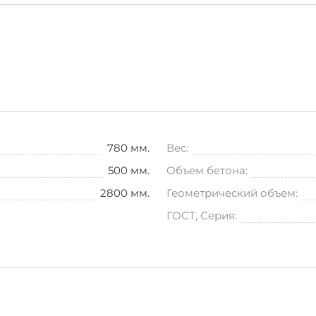
бетонных изделий. Храните их на ровной поверхности,
йте специализированный транспорт и обеспечьте надеж
ации инженерных и строительных проектов, обеспечива
ественный продукт, но и профессиональную поддержку н
780 мм.
Вес:
500 мм.
Объем бетона:
2800 мм.
Геометрический объем:
ГОСТ, Серия: