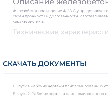
Описание железобетон
Железобетонное изделие Ф 28-8 у представляет 
своей прочности и долговечности. Изготавливает
характеристики.
Технические характерист
Форма:
круглая
Диаметр:
28 см
Высота:
8 см
Объем:
0,896 м³ и 1,092 м³
Марка бетона:
не ниже М200
СКАЧАТЬ ДОКУМЕНТЫ
Преимущества изделия
Долговечность:
Срок службы может превышат
Выпуск 1. Рабочие чертежи плит армированных ста
Устойчивость:
Высокая устойчивость к возд
Экономичность:
Низкие затраты на обслужив
Выпуск 2. Рабочие чертежи плит армированных с
Правила хранения и тран