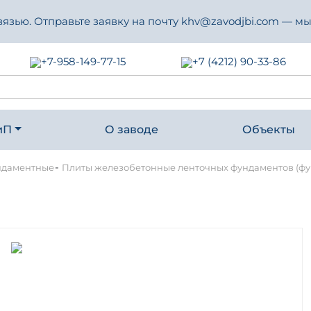
зью. Отправьте заявку на почту khv@zavodjbi.com — мы
+7-958-149-77-15
+7 (4212) 90-33-86
иП
О заводе
Объекты
-
ндаментные
Плиты железобетонные ленточных фундаментов (фун