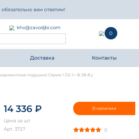
 обязательно вам ответим!
khv@zavodjbi.com
0
Доставка
Контакты
-
даментные подушки) Серия 1.112-1
Ф 28-8 у
14 336 ₽
В наличии
Цена за шт
Арт. 3727
0