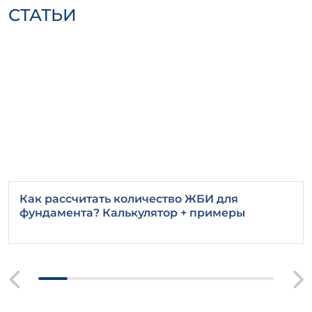
Транспортировка должна
СТАТЬИ
осуществляться с соблюдением норм
безопасности, используя
специализированный транспорт для
избегания повреждений.
Заключение
ЛЖС 1,0-1,0
— это надежное решение для
вашего строительного проекта. Выбор
данного изделия гарантирует высокое
качество и долгий срок службы, что
положительно скажется на экономике
вашего строительного процесса.
Как рассчитать количество ЖБИ для
фундамента? Калькулятор + примеры